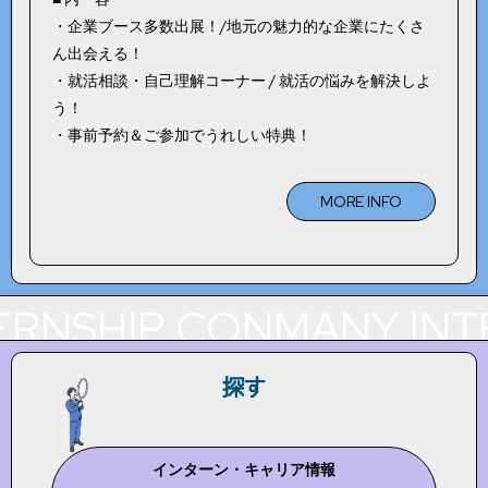
・企業ブース多数出展！/地元の魅力的な企業にたくさ
ん出会える！
・就活相談・自己理解コーナー / 就活の悩みを解決しよ
う！
・事前予約＆ご参加でうれしい特典！
MORE INFO
ERNSHIP CONMANY
INT
探す
インターン・キャリア情報