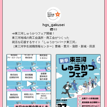
hgs_gakusei
93
📣東三河しゅうかつフェア開催！
東三河地域の商工会議所・商工会がつくった
就活を応援するサイト『しゅうかつパーク東三河』
［東三河学生就職情報センター］豊橋・豊川・蒲郡・新城・田原
＼本日27日(土)開催！／
3
0
【東三河しゅうかつフェア】
...
5
0