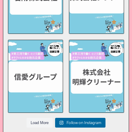
【東三河で働くという選択】
【東三河で働くという選択】
#1分でわかる東三河企業
#1分でわかる東三河企業
■信愛グループ
■株式会社明輝クリーナー
...
...
7
0
3
0
Follow on Instagram
Load More