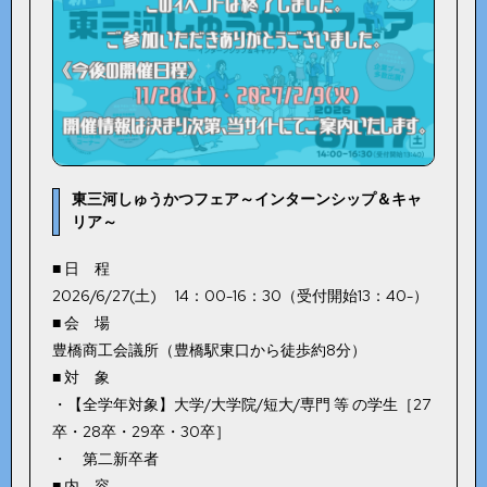
東三河しゅうかつフェア～インターンシップ＆キャ
リア～
■ 日 程
2026/6/27(土) 14：00-16：30（受付開始13：40-）
■ 会 場
豊橋商工会議所（豊橋駅東口から徒歩約8分）
■ 対 象
・【全学年対象】大学/大学院/短大/専門 等 の学生［27
卒・28卒・29卒・30卒］
・ 第二新卒者
■ 内 容